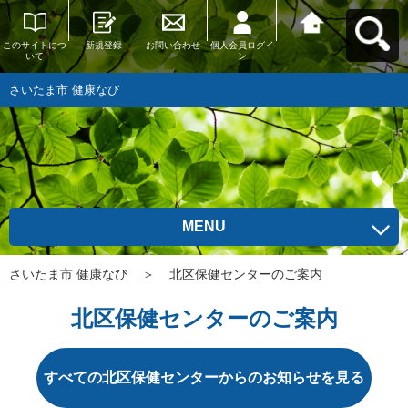
このサイトにつ
新規登録
お問い合わせ
個人会員ログイ
さいたま市 健康
いて
ン
なびへ戻る
さいたま市 健康なび
MENU
さいたま市 健康なび
＞
北区保健センターのご案内
北区保健センターのご案内
すべての北区保健センターからのお知らせを見る