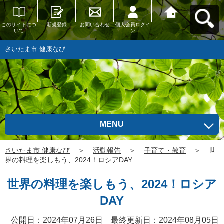
このサイトにつ
新規登録
お問い合わせ
個人会員ログイ
さいたま市 健康
いて
ン
なびへ戻る
さいたま市 健康なび
MENU
さいたま市 健康なび
＞
活動報告
＞
子育て・教育
＞
世
界の料理を楽しもう、2024！ロシアDAY
世界の料理を楽しもう、2024！ロシア
DAY
公開日：2024年07月26日 最終更新日：2024年08月05日