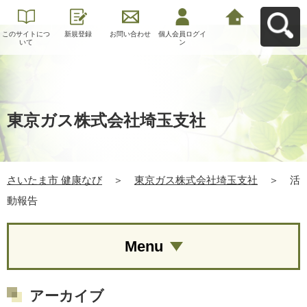
このサイトにつ
新規登録
お問い合わせ
個人会員ログイ
さいたま市 健康
いて
ン
なびへ戻る
東京ガス株式会社埼玉支社
さいたま市 健康なび
＞
東京ガス株式会社埼玉支社
＞
活
動報告
Menu
アーカイブ