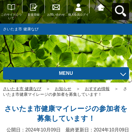
このサイトにつ
新規登録
お問い合わせ
個人会員ログイ
さいたま市 健康
いて
ン
なびへ戻る
さいたま市 健康なび
MENU
さいたま市 健康なび
＞
お知らせ
＞
おすすめ情報
＞
さ
いたま市健康マイレージの参加者を募集しています！
さいたま市健康マイレージの参加者を
募集しています！
公開日：2024年10月09日 最終更新日：2024年10月09日