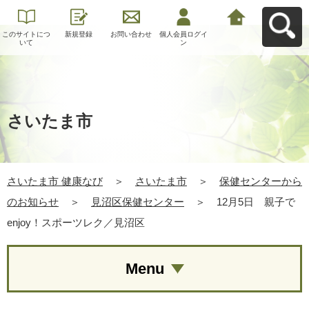
このサイトにつ
新規登録
お問い合わせ
個人会員ログイ
さいたま市 健康
いて
ン
なびへ戻る
さいたま市
さいたま市 健康なび
＞
さいたま市
＞
保健センターから
のお知らせ
＞
見沼区保健センター
＞
12月5日 親子で
enjoy！スポーツレク／見沼区
Menu