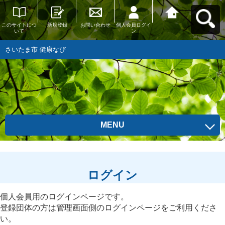
このサイトにつ
新規登録
お問い合わせ
個人会員ログイ
さいたま市 健康
いて
ン
なびへ戻る
さいたま市 健康なび
MENU
ログイン
個人会員用のログインページです。
登録団体の方は管理画面側のログインページをご利用くださ
い。