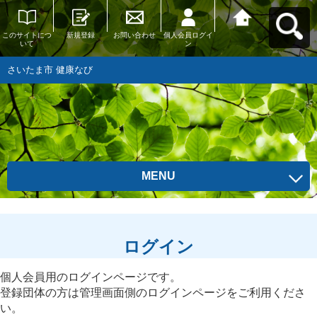
このサイトにつ
新規登録
お問い合わせ
個人会員ログイ
さいたま市 健康
いて
ン
なびへ戻る
さいたま市 健康なび
MENU
ログイン
個人会員用のログインページです。
登録団体の方は管理画面側のログインページをご利用くださ
い。