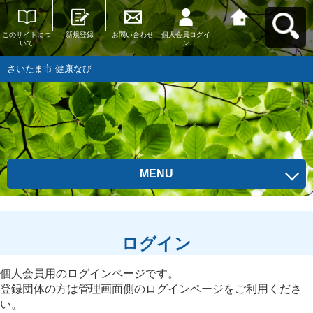
このサイトにつ
新規登録
お問い合わせ
個人会員ログイ
さいたま市 健康
いて
ン
なびへ戻る
さいたま市 健康なび
MENU
ログイン
個人会員用のログインページです。
登録団体の方は管理画面側のログインページをご利用くださ
い。