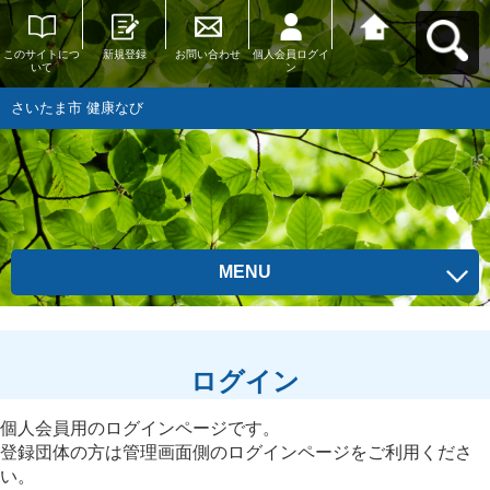
このサイトにつ
新規登録
お問い合わせ
個人会員ログイ
さいたま市 健康
いて
ン
なびへ戻る
さいたま市 健康なび
MENU
ログイン
個人会員用のログインページです。
登録団体の方は管理画面側のログインページをご利用くださ
い。