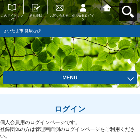
このサイトにつ
新規登録
お問い合わせ
個人会員ログイ
さいたま市 健康
いて
ン
なびへ戻る
さいたま市 健康なび
MENU
ログイン
個人会員用のログインページです。
登録団体の方は管理画面側のログインページをご利用くださ
い。