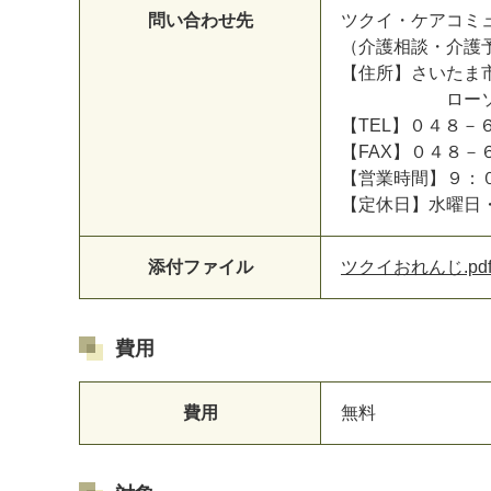
問い合わせ先
ツクイ・ケアコミ
（介護相談・介護
【住所】さいたま市西
ローソンさい
【TEL】０４８
【FAX】０４８－
【営業時間】９：
【定休日】水曜日
添付ファイル
ツクイおれんじ.pd
費用
費用
無料