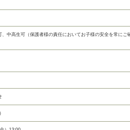
可、中高生可（保護者様の責任においてお子様の安全を常にご
せ
）
金）13:00