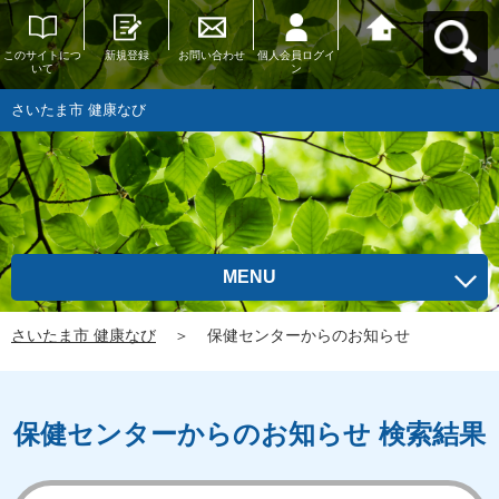
このサイトにつ
新規登録
お問い合わせ
個人会員ログイ
さいたま市 健康
いて
ン
なびへ戻る
さいたま市 健康なび
MENU
さいたま市 健康なび
＞
保健センターからのお知らせ
保健センターからのお知らせ 検索結果