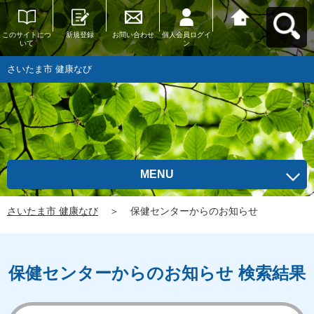
このサイトにつ
新規登録
お問い合わせ
個人会員ログイ
さいたま市 健康
いて
ン
なびへ戻る
さいたま市 健康なび
MENU
さいたま市 健康なび
＞
保健センターからのお知らせ
保健センターからのお知らせ 検索結果